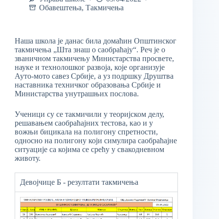
Обавештења
,
Такмичења
Наша школа је данас била домаћин Општинског
такмичења „Шта знаш о саобраћају“. Реч је о
званичном такмичењу Министарства просвете,
науке и технолошког развоја, које организује
Ауто-мото савез Србије, а уз подршку Друштва
наставника техничког образовања Србије и
Министарства унутрашњих послова.
Ученици су се такмичили у теоријском делу,
решавањем саобраћајних тестова, као и у
вожњи бицикала на полигону спретности,
односно на полигону који симулира саобраћајне
ситуације са којима се срећу у свакодневном
животу.
Девојчице Б - резултати такмичења