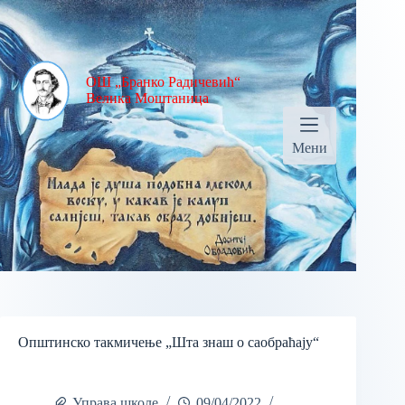
ОШ „Бранко Радичевић“
Велика Моштаница
Мени
Општинско такмичење „Шта знаш о саобраћају“
Управа школе
09/04/2022