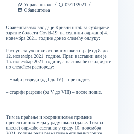
Управа школе
05/11/2021
Обавештења
Обавештавамо вас да је Кризни штаб за сузбијање
заразне болести Covid-19, на седници одржаној 4.
новембра 2021. године донео следећу одлуку:
Распуст за ученике основних школа траје од 8. до
12. новембра 2021. године. Први наставни дан је
15. новембар 2021. године, а настава ће се одвијати
по следећем распореду:
– млађи разреди (од I до IV) – пре подне;
– старији разреди (од V до VIII) – после подне.
Тим за праћење и координисање примене
превентивних мера у раду школа (даље: Тим за
школе) одржаће састанак у среду 10. новембра
2021. године ради разматрања епидемиолошке