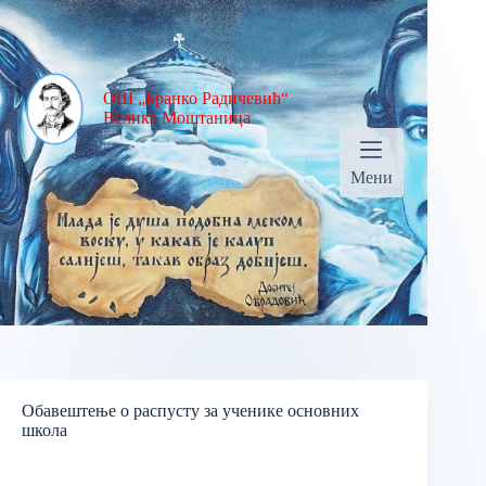
Skip
to
content
ОШ „Бранко Радичевић“
Велика Моштаница
Мени
Обавештење о распусту за ученике основних
школа