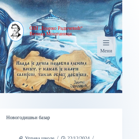
ОШ „Бранко Радичевић“
Велика Моштаница
Мени
Новогодишњи базар
Управа школе
22/12/2024