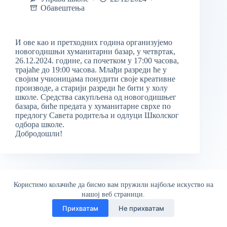
Обавештења
И ове као и претходних година организујемо
новогодишњи хуманитарни базар, у четвртак,
26.12.2024. године, са почетком у 17:00 часова,
трајаће до 19:00 часова. Млађи разреди ће у
својим учионицама понудити своје креативне
производе, а старији разреди ће бити у холу
школе. Средства сакупљена од новогодишњег
базара, биће предата у хуманитарне сврхе по
предлогу Савета родитеља и одлуци Школског
одбора школе.
Добродошли!
Користимо колачиће да бисмо вам пружили најбоље искуство на
нашој веб страници.
Прихватам
Не прихватам
© ОШ "Бранко Радичевић" Сва права задржана | Веб
дизајн