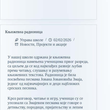
Књижевна радионица
Управа школе
02/02/2026
Новости
,
Пројекти и акције
У нашој школи одржана је књижевна
радионица намењена ученицима првог разреда,
са циљем да се код најмлађих развије љубав
према читању, слушању и разумевању
књижевних текстова. Радионица је била
посвећена песмама Јована Јовановића Змаја,
једног од најзначајнијих и деци најближих
српских песника.
Kроз разговор, читање и игру, ученици су се
упознали са Змајевим песмама које говоре о
детињству, породици, пријатељству и лепим