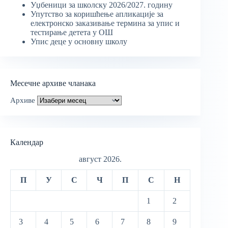
Уџбеници за школску 2026/2027. годину
Упутство за коришћење апликације за
електронско заказивање термина за упис и
тестирање детета у ОШ
Упис деце у основну школу
Месечне архиве чланака
Архиве
Календар
август 2026.
П
У
С
Ч
П
С
Н
1
2
3
4
5
6
7
8
9