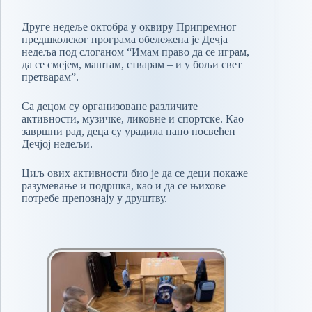
Друге недеље октобра у оквиру Припремног
предшколског програма обележена је Дечја
недеља под слоганом “Имам право да се играм,
да се смејем, маштам, стварам – и у бољи свет
претварам”.
Са децом су организоване различите
активности, музичке, ликовне и спортске. Као
завршни рад, деца су урадила пано посвећен
Дечјој недељи.
Циљ ових активности био је да се деци покаже
разумевање и подршка, као и да се њихове
потребе препознају у друштву.