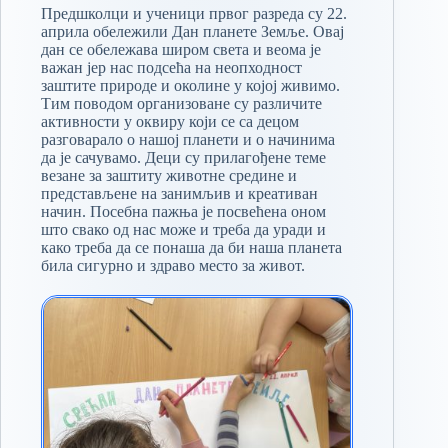
Предшколци и ученици првог разреда су 22.
априла обележили Дан планете Земље. Овај
дан се обележава широм света и веома је
важан јер нас подсећа на неопходност
заштите природе и околине у којој живимо.
Тим поводом организоване су различите
активности у оквиру који се са децом
разговарало о нашој планети и о начинима
да је сачувамо. Деци су прилагођене теме
везане за заштиту животне средине и
представљене на занимљив и креативан
начин. Посебна пажња је посвећена оном
што свако од нас може и треба да уради и
како треба да се понаша да би наша планета
била сигурно и здраво место за живот.