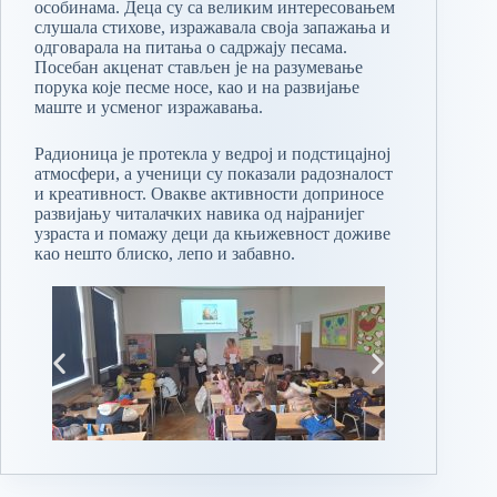
особинама. Деца су са великим интересовањем
слушала стихове, изражавала своја запажања и
одговарала на питања о садржају песама.
Посебан акценат стављен је на разумевање
порука које песме носе, као и на развијање
маште и усменог изражавања.
Радионица је протекла у ведрој и подстицајној
атмосфери, а ученици су показали радозналост
и креативност. Овакве активности доприносе
развијању читалачких навика од најранијег
узраста и помажу деци да књижевност доживе
као нешто блиско, лепо и забавно.