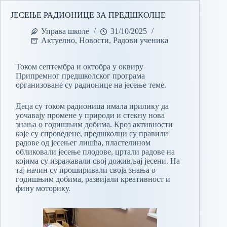
ЈЕСЕЊЕ РАДИОНИЦЕ ЗА ПРЕДШКОЛЦЕ
Управа школе
31/10/2025
Актуелно
,
Новости
,
Радови ученика
Током септембра и октобра у оквиру
Припремног предшколског програма
организоване су радионице на јесење теме.
Деца су током радионица имала прилику да
уочавају промене у природи и стекну нова
знања о годишњим добима. Кроз активности
које су спроведене, предшколци су правили
радове од јесењег лишћа, пластелином
обликовали јесење плодове, цртали радове на
којима су изражавали свој доживљај јесени. На
тај начин су проширивали своја знања о
годишњим добима, развијали креативност и
фину моторику.