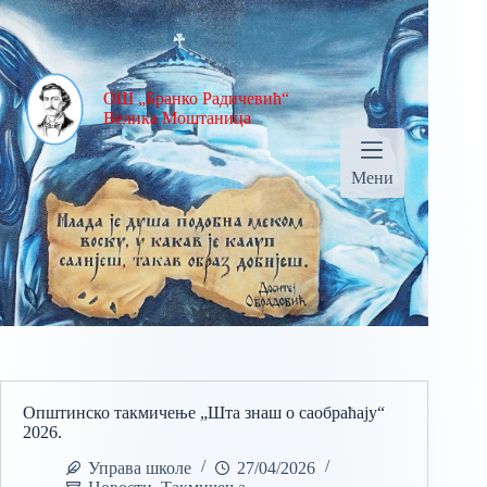
ОШ „Бранко Радичевић“
Велика Моштаница
Мени
Општинско такмичење „Шта знаш о саобраћају“
2026.
Управа школе
27/04/2026