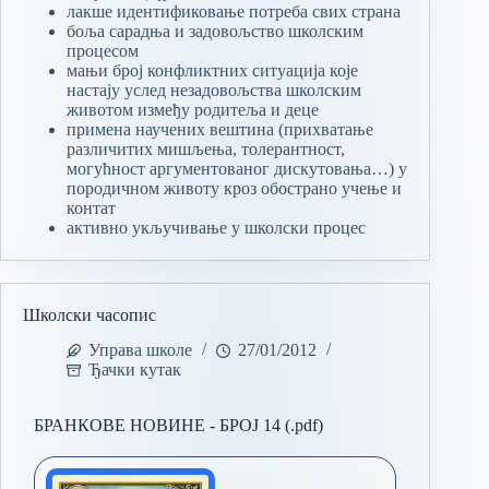
лакше идентификовање потреба свих страна
боља сарадња и задовољство школским
процесом
мањи број конфликтних ситуација које
настају услед незадовољства школским
животом између родитеља и деце
примена научених вештина (прихватање
различитих мишљења, толерантност,
могућност аргументованог дискутовања…) у
породичном животу кроз обострано учење и
контат
активно укључивање у школски процес
Школски часопис
Управа школе
27/01/2012
Ђачки кутак
БРАНКОВЕ НОВИНЕ - БРОЈ 14 (.pdf)