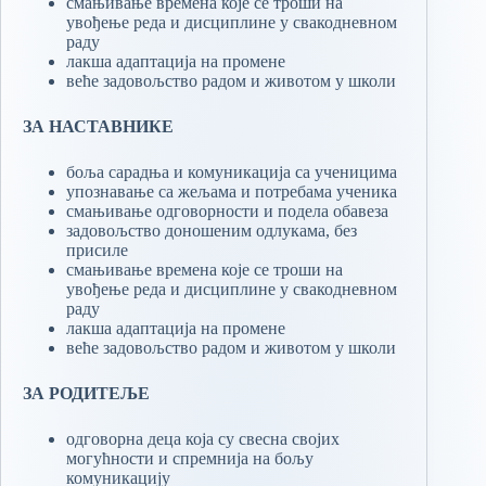
смањивање времена које се троши на
увођење реда и дисциплине у свакодневном
раду
лакша адаптација на промене
веће задовољство радом и животом у школи
ЗА НАСТАВНИКЕ
боља сарадња и комуникација са ученицима
упознавање са жељама и потребама ученика
смањивање одговорности и подела обавеза
задовољство доношеним одлукама, без
присиле
смањивање времена које се троши на
увођење реда и дисциплине у свакодневном
раду
лакша адаптација на промене
веће задовољство радом и животом у школи
ЗА РОДИТЕЉЕ
одговорна деца која су свесна својих
могућности и спремнија на бољу
комуникацију