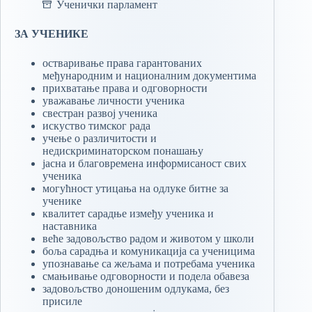
Ученички парламент
ЗА УЧЕНИКЕ
остваривање права гарантованих
међународним и националним документима
прихватање права и одговорности
уважавање личности ученика
свестран развој ученика
искуство тимског рада
учење о различитости и
недискриминаторском понашању
јасна и благовремена информисаност свих
ученика
могућност утицања на одлуке битне за
ученике
квалитет сарадње између ученика и
наставника
веће задовољство радом и животом у школи
боља сарадња и комуникација са ученицима
упознавање са жељама и потребама ученика
смањивање одговорности и подела обавеза
задовољство доношеним одлукама, без
присиле