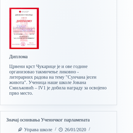
Диплома
Црвени крст Чукарице је и ове године
организовао такмичење ликовно -
литерарних радова на тему "Сунчана јесен
живота". Ученица наше школе Јована
Смиљковић – IV1 је добила награду за освојено
прво место.
Значај оснивања Ученичког парламената
Управа школе
26/01/2020