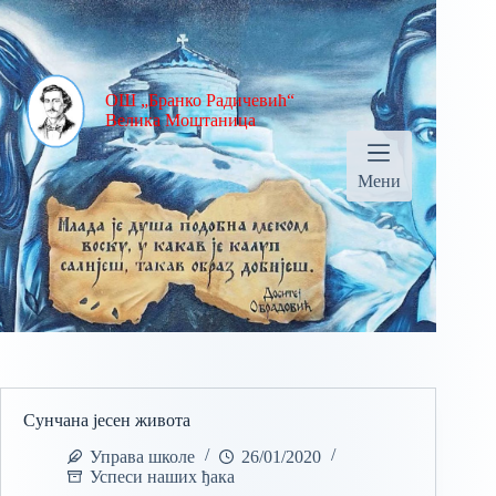
ОШ „Бранко Радичевић“
Велика Моштаница
Мени
Сунчана јесен живота
Управа школе
26/01/2020
Успеси наших ђака