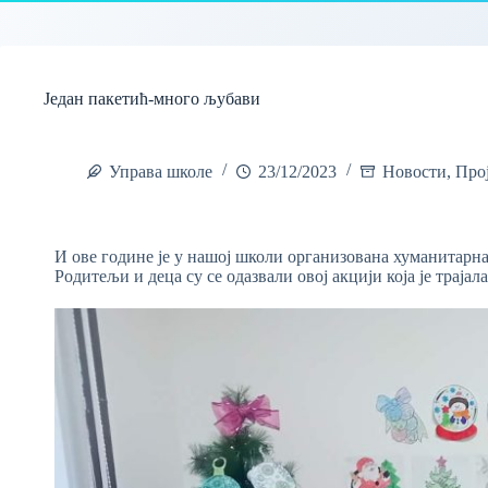
Један пакетић-много љубави
Управа школе
23/12/2023
Новости
,
Прој
И ове године је у нашој школи организована хуманитарна
Родитељи и деца су се одазвали овој акцији која је трајал