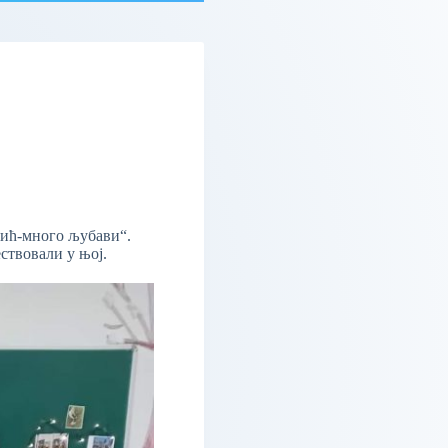
тић-много љубави“.
ествовали у њој.