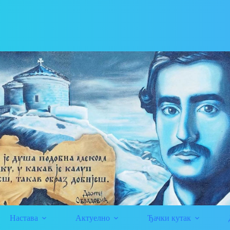
Настава
Актуелно
Ђачки кутак