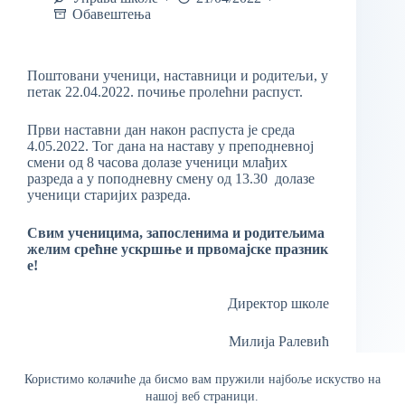
Обавештења
Поштовани ученици, наставници и родитељи, у
петак 22.04.2022. почиње пролећни распуст.
Први наставни дан након распуста је среда
4.05.2022. Тог дана на наставу у преподневној
смени од 8 часова долазе ученици млађих
разреда а у поподневну смену од 13.30 долазе
ученици старијих разреда.
Свим
ученицима
,
запосленима
и
родитељима
желим
срећне
ускршње
и
првомајске
празник
е
!
Директор школе
Милија Ралевић
Користимо колачиће да бисмо вам пружили најбоље искуство на
нашој веб страници.