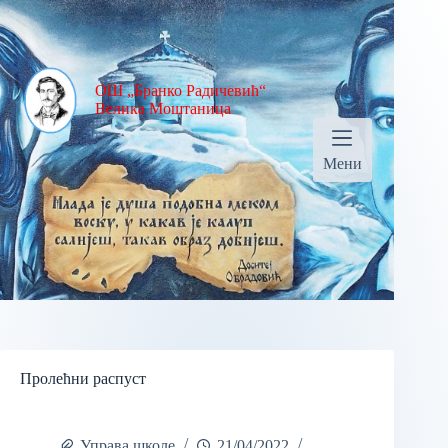
ОШ „Бранко Радичевић“
Велика Моштаница
Мени
Пролећни распуст
Управа школе
21/04/2022