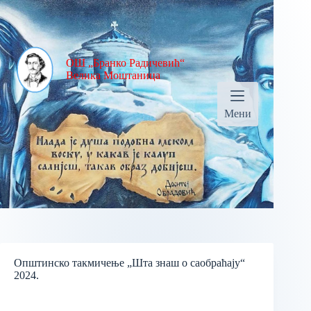
ОШ „Бранко Радичевић“
Велика Моштаница
Мени
Општинско такмичење „Шта знаш о саобраћају“
2024.