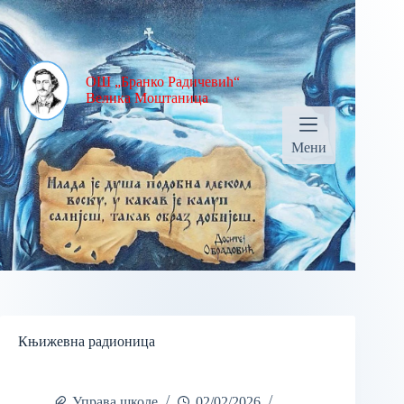
ОШ „Бранко Радичевић“
Велика Моштаница
Мени
Књижевна радионица
Управа школе
02/02/2026