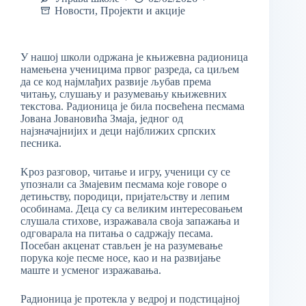
Новости
,
Пројекти и акције
У нашој школи одржана је књижевна радионица
намењена ученицима првог разреда, са циљем
да се код најмлађих развије љубав према
читању, слушању и разумевању књижевних
текстова. Радионица је била посвећена песмама
Јована Јовановића Змаја, једног од
најзначајнијих и деци најближих српских
песника.
Kроз разговор, читање и игру, ученици су се
упознали са Змајевим песмама које говоре о
детињству, породици, пријатељству и лепим
особинама. Деца су са великим интересовањем
слушала стихове, изражавала своја запажања и
одговарала на питања о садржају песама.
Посебан акценат стављен је на разумевање
порука које песме носе, као и на развијање
маште и усменог изражавања.
Радионица је протекла у ведрој и подстицајној