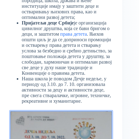
породица, школа, држава и њене
институције имају у заштити деце и
остваривању њихових права, као и
оптимални развој детета;
Пријатељи деце Србије
је организација
цивилног друштва, која се бави бригом о
деци, и заштитом
права детета
. Њихов
општи циљ је да се доприноси промоцији
и остварењу права детета и стварању
услова за безбедно и срећно детињство, за
поштовање положаја детета у друштву, за
слободан, хармоничан и оптималан развој
све деце у духу наше традиције и
Конвенције о правима детета.
Наша школа је поводом Дечје недеље, у
периоду од 3.10. до 7. 10. организовала
активности за децу и активности деце,
пре свега стваралачке, игровне, техничке,
рекреативне и хуманитарне.