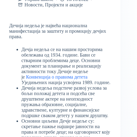
Новости
,
Пројекти и акције
Дечија недеља је највећа национална
манифестација за заштиту и промоцију дечјих
права.
Дечја недеља се на нашим просторима
обележава од 1934. године. Бави се
стварним проблемима деце. Основни
документ за планирање и реализацију
активности току Дечије недеље
је
Конвенција о правима детета
Уједињених нација усвојена 1989. године.
Дечија недеља подстиче развој услова за
бољи положај детета и подсећа све
друштвене актере на неопходност
пружања образовне, социјалне,
здравствене, културне и финансијске
подршке сваком детету у нашем друштву.
Основни циљеви Дечје недеље су:
скретање пажње најшире јавности на
права и потребе деце; на одговорност коју