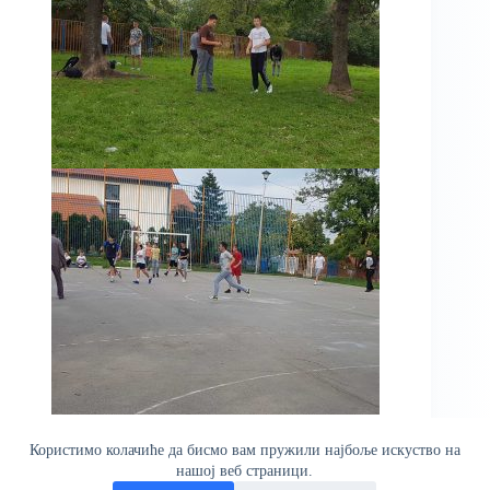
Користимо колачиће да бисмо вам пружили најбоље искуство на
нашој веб страници.