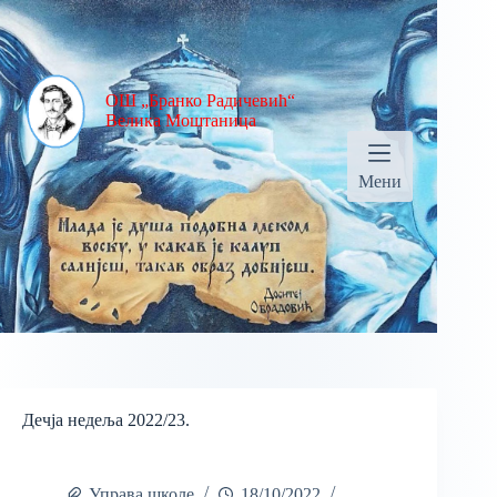
ОШ „Бранко Радичевић“
Велика Моштаница
Мени
Дечја недеља 2022/23.
Управа школе
18/10/2022