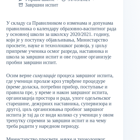
Завршни испит
У складу са Правилником о изменама и допунама
правилника о календару образовно-васпитног рада
у основној школи за школску 2020/2021. годину,
који је у поступку објављивања, Министарство
просвете, науке и технолошког развоја, у циљу
припреме ученика осмог разреда, наставника и
школа за завршни испит и ове године организује
пробни завршни испит.
Осим верне
симулације
процеса завршног испита,
где ученици пролазе кроз утврђене процедуре
(време доласка, потребни прибор, поступање и
правила пре, у време и након завршног испита,
организација простора и рада, улоге одељењског
старешине, дежурних наставника, супервизора и
друго), циљ организовања пробног завршног
испита је тај да се види колико су ученици у овом
тренутку спремни за завршни испит и на чему
треба радити у наредном периоду.
Министарство просвете, науке и технолошког