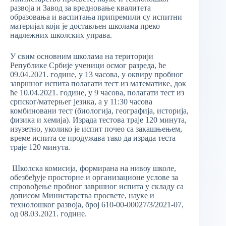
развоја и Завод за вредновање квалитета
образовања и васпитања припремили су испитни
материјал који је достављен школама преко
надлежних школских управа.
У свим основним школама на територији
Републике Србије ученици осмог разреда, ће
09.04.2021. године, у 13 часова, у оквиру пробног
завршног испита полагати тест из математике, док
ће 10.04.2021. године, у 9 часова, полагати тест из
српског/матерњег језика, а у 11:30 часова
комбиновани тест (биологија, географија, историја,
физика и хемија). Израда тестова траје 120 минута,
изузетно, уколико је испит почео са закашњењем,
време испита се продужава тако да израда теста
траје 120 минута.
Школска комисија, формирана на нивоу школе,
обезбеђује просторне и организационе услове за
спровођење пробног завршног испита у складу са
дописом Министарства просвете, науке и
технолошког развоја, број 610-00-00027/3/2021-07,
од 08.03.2021. године.