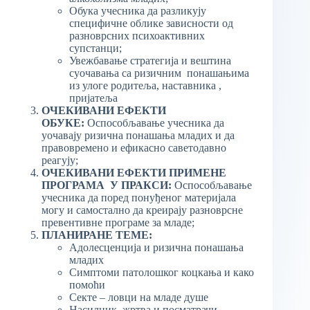
Обука учесника да разликују
специфичне облике зависности од
разноврсних психоактивних
супстанци;
Увежбавање стратегија и вештина
суочавања са ризичним понашањима
из улоге родитеља, наставника ,
пријатеља
ОЧЕКИВАНИ ЕФЕКТИ
ОБУКЕ:
Оспособљавање учесника да
уочавају ризична понашања младих и да
правовремено и ефикасно саветодавно
реагују;
ОЧЕКИВАНИ ЕФЕКТИ ПРИМЕНЕ
ПРОГРАМА У ПРАКСИ:
Оспособљавање
учесника да поред понуђеног материјала
могу и самостално да креирају разноврсне
превентивне програме за младе;
ПЛАНИРАНЕ ТЕМЕ:
Адолесценција и ризична понашања
младих
Симптоми патолошког коцкања и како
помоћи
Секте – ловци на младе душе
Насилник, жртва и посматрачи