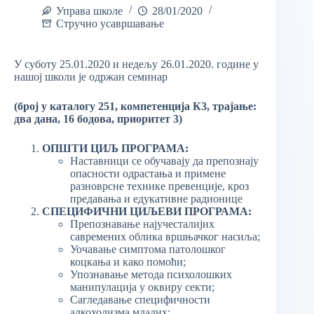
Управа школе
28/01/2020
Стручно усавршавање
У суботу 25.01.2020 и недељу 26.01.2020. године у
нашој школи је одржан семинар
(
број у каталогу
251
, компетенција К3, трајање:
два дана, 16 бодова, приоритет 3)
ОПШТИ ЦИЉ ПРОГРАМА:
Наставници се обучавају да препознају
опасности одрастања и примене
разноврсне технике превенције, кроз
предавања и едукативне радионице
СПЕЦИФИЧНИ ЦИЉЕВИ ПРОГРАМА:
Препознавање најучесталијих
савремених облика вршњачког насиља;
Уочавање симптома патолошког
коцкања и како помоћи;
Упознавање метода психолошких
манипулација у оквиру секти;
Сагледавање специфичности
алкохолизма младих;