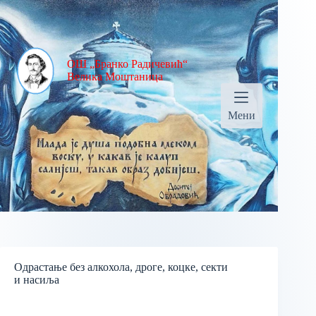
Skip
to
content
ОШ „Бранко Радичевић“
Велика Моштаница
Мени
Одрастање без алкохола, дроге, коцке, секти
и насиља