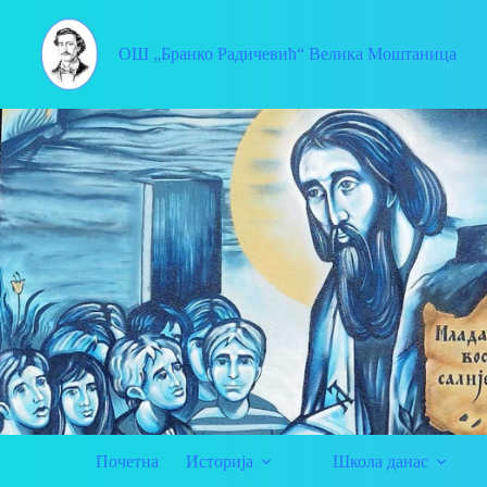
Skip
to
content
ОШ „Бранко Радичевић“ Велика Моштаница
Почетна
Историја
Школа данас