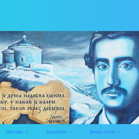
Настава
Актуелно
Ђачки кутак