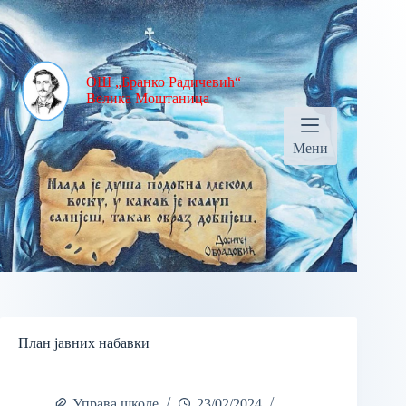
ОШ „Бранко Радичевић“
Велика Моштаница
Мени
План јавних набавки
Управа школе
23/02/2024