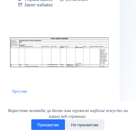
Јавне набавке
Преузми
Користимо колачиће да бисмо вам пружили најбоље искуство на
нашој веб страници.
Прихватам
Не прихватам
© ОШ "Бранко Радичевић" Сва права задржана | Веб
дизајн